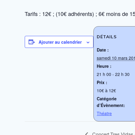
Tarifs : 12€ ; (10€ adhérents) ; 6€ moins de 1
DÉTAILS
Ajouter au calendrier
Date :
samedi 10 mars 20
Heure :
21 h 00 - 22 h 30
Prix :
10€ à 12€
Catégorie
d’Évènement:
Théatre
Concert Tres Vidas «