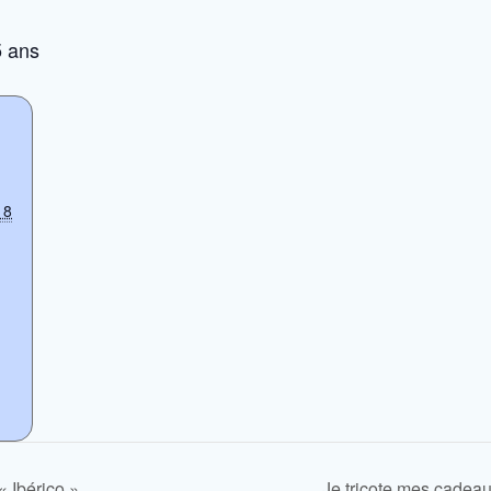
5 ans
18
 Ibérico »
Je tricote mes cadeau