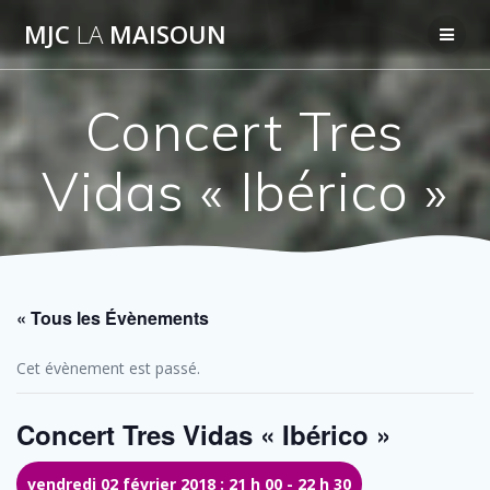
Passer
MJC
LA
MAISOUN
au
contenu
Concert Tres
Vidas « Ibérico »
« Tous les Évènements
Cet évènement est passé.
Concert Tres Vidas « Ibérico »
vendredi 02 février 2018 : 21 h 00
-
22 h 30