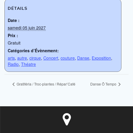
DÉTAILS
Date :
samedi 05 juin 2027
Prix :
Gratuit
Catégories d’Évènement:
arts
,
autre
,
cirque
,
Concert
,
couture
,
Danse
,
Exposition
,
Radio
,
Théatre
Gratiféria / Troc-plantes / Répar’Café
Danse Ô Tempo