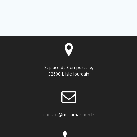
v
v
É
è
i
v
n
e
g
è
m
a
n
e
t
n
e
8, place de Compostelle,
t
i
m
32600 L'Isle Jourdain
o
e
n
n
d
t
contact@mjclamaisoun.fr
e
s