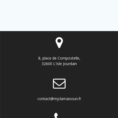
v
v
É
è
i
v
n
e
g
è
m
a
n
e
t
n
e
8, place de Compostelle,
t
i
m
32600 L'Isle Jourdain
o
e
n
n
d
t
contact@mjclamaisoun.fr
e
s