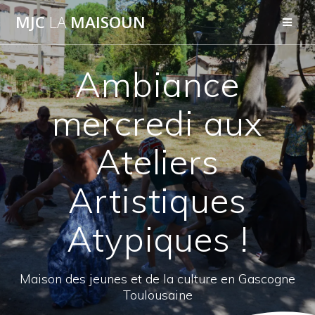
Passer
MJC
LA
MAISOUN
au
contenu
Ambiance
mercredi aux
Ateliers
Artistiques
Atypiques !
Maison des jeunes et de la culture en Gascogne
Toulousaine