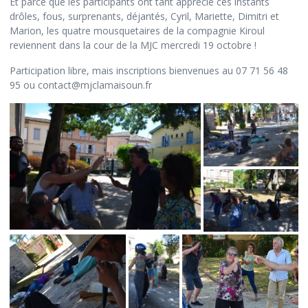
Et parce que les participants ont tant apprécié ces instants
drôles, fous, surprenants, déjantés, Cyril, Mariette, Dimitri et
Marion, les quatre mousquetaires de la compagnie Kiroul
reviennent dans la cour de la MJC mercredi 19 octobre !
Participation libre, mais inscriptions bienvenues au 07 71 56 48
95 ou contact@mjclamaisoun.fr