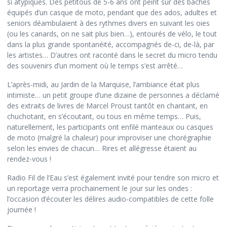
si atypiques. Des petitous de 5-6 ans ont peint sur des bâches
équipés d’un casque de moto, pendant que des ados, adultes et
seniors déambulaient à des rythmes divers en suivant les oies
(ou les canards, on ne sait plus bien…), entourés de vélo, le tout
dans la plus grande spontanéité, accompagnés de-ci, de-là, par
les artistes… D’autres ont raconté dans le secret du micro tendu
des souvenirs d’un moment où le temps s’est arrêté…
L’après-midi, au Jardin de la Marquise, l’ambiance était plus
intimiste… un petit groupe d’une dizaine de personnes a déclamé
des extraits de livres de Marcel Proust tantôt en chantant, en
chuchotant, en s’écoutant, ou tous en même temps… Puis,
naturellement, les participants ont enfilé manteaux ou casques
de moto (malgré la chaleur) pour improviser une chorégraphie
selon les envies de chacun… Rires et allégresse étaient au
rendez-vous !
Radio Fil de l’Eau s’est également invité pour tendre son micro et
un reportage verra prochainement le jour sur les ondes :
l’occasion d’écouter les délires audio-compatibles de cette folle
journée !