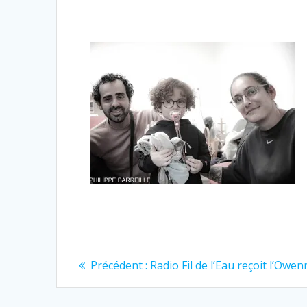
Navigation
Article
Précédent :
Radio Fil de l’Eau reçoit l’Owe
précédent
de
: