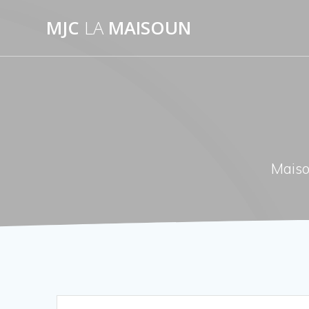
Passer
MJC
LA
MAISOUN
au
contenu
Maiso