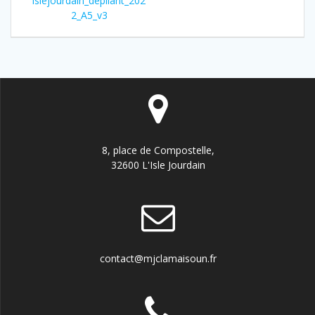
de
islejourdain_depliant_202
:
2_A5_v3
l’article
8, place de Compostelle,
32600 L'Isle Jourdain
contact@mjclamaisoun.fr