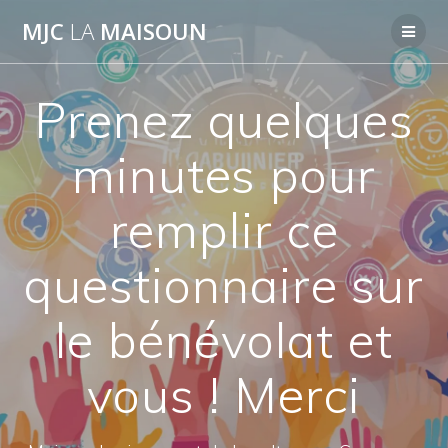
Passer
MJC
LA
MAISOUN
au
contenu
Prenez quelques
minutes pour
remplir ce
questionnaire sur
le bénévolat et
vous ! Merci