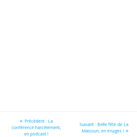
Navigation
Article
Précédent :
La
Article
Suivant :
Belle fête de La
de
précédent
conférence harcèlement,
suivant
Maisoun, en images !
:
en podcast !
: