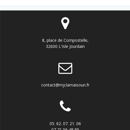
l’article
8, place de Compostelle,
32600 L'Isle Jourdain
contact@mjclamaisoun.fr
05. 62. 07. 21. 06
07 71 56 48 95