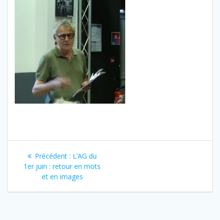
Navigation
Article
Précédent :
L’AG du
de
précédent
1er juin : retour en mots
:
et en images
l’article