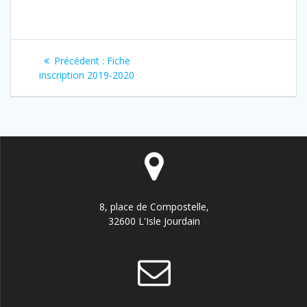
Navigation
Article
Précédent :
Fiche
de
précédent
inscription 2019-2020
:
l’article
8, place de Compostelle,
32600 L'Isle Jourdain