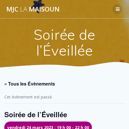
Passer
MJC
LA
MAISOUN
au
contenu
Soirée de
l’Éveillée
« Tous les Évènements
Cet évènement est passé.
Soirée de l’Éveillée
vendredi 24 mars 2023 : 19 h 00
-
22 h 00