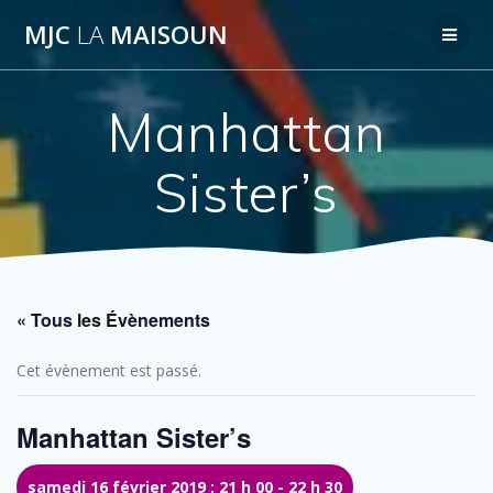
Passer
MJC
LA
MAISOUN
au
contenu
Manhattan
Sister’s
« Tous les Évènements
Cet évènement est passé.
Manhattan Sister’s
samedi 16 février 2019 : 21 h 00
-
22 h 30