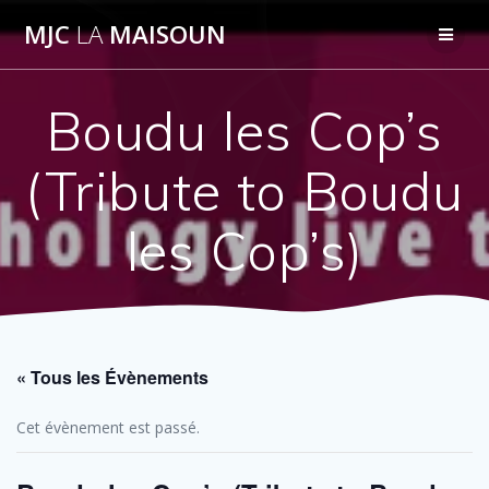
Passer
MJC
LA
MAISOUN
au
contenu
Boudu les Cop’s
(Tribute to Boudu
les Cop’s)
« Tous les Évènements
Cet évènement est passé.