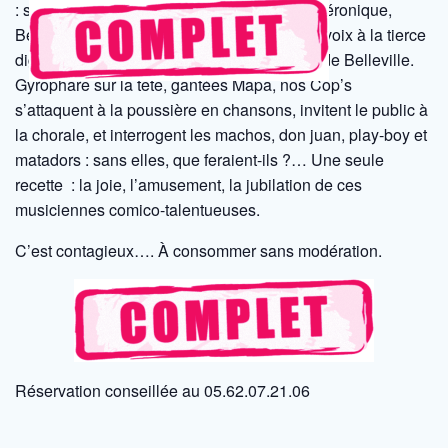
: swing, comptines, rock, reggae ou blues. Véronique,
Bernadette et Muriel nous régalent de leurs voix à la tierce
digne des Andrew Sisters ou des Triplettes de Belleville.
Gyrophare sur la tête, gantées Mapa, nos Cop’s
s’attaquent à la poussière en chansons, invitent le public à
la chorale, et interrogent les machos, don juan, play-boy et
matadors : sans elles, que feraient-ils ?… Une seule
recette : la joie, l’amusement, la jubilation de ces
musiciennes comico-talentueuses.
C’est contagieux…. À consommer sans modération.
Réservation conseillée au 05.62.07.21.06