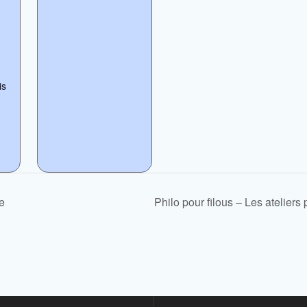
is
e
Philo pour filous – Les ateliers