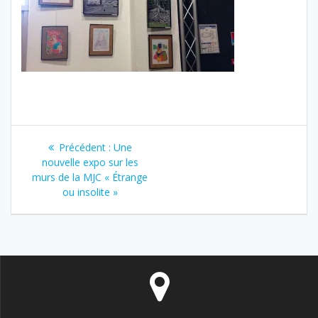
Navigation
Article
Précédent :
Une
de
précédent
nouvelle expo sur les
:
murs de la MJC « Étrange
l’article
ou insolite »