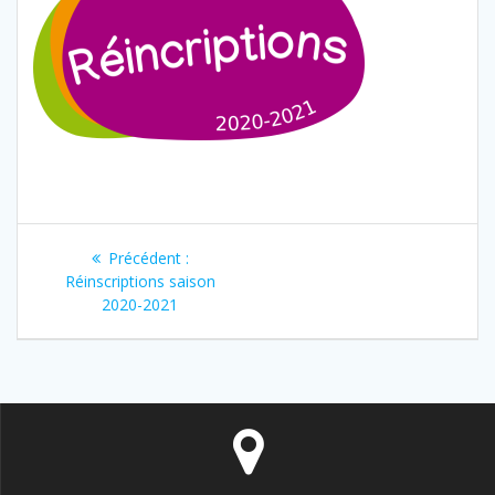
Navigation
Article
Précédent :
de
précédent
Réinscriptions saison
:
2020-2021
l’article