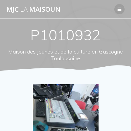
Passer
MJC
LA
MAISOUN
au
contenu
P1010932
Maison des jeunes et de la culture en Gascogne
Toulousaine