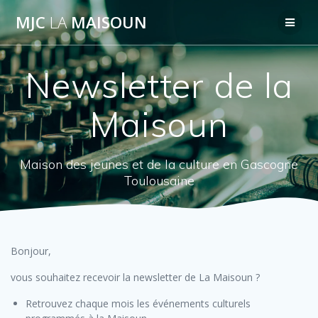
Passer
MJC
LA
MAISOUN
au
contenu
Newsletter de la
Maisoun
Maison des jeunes et de la culture en Gascogne
Toulousaine
Bonjour,
vous souhaitez recevoir la newsletter de La Maisoun ?
Retrouvez chaque mois les événements culturels