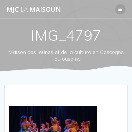
Passer
MJC
LA
MAISOUN
au
contenu
IMG_4797
Maison des jeunes et de la culture en Gascogne
Toulousaine