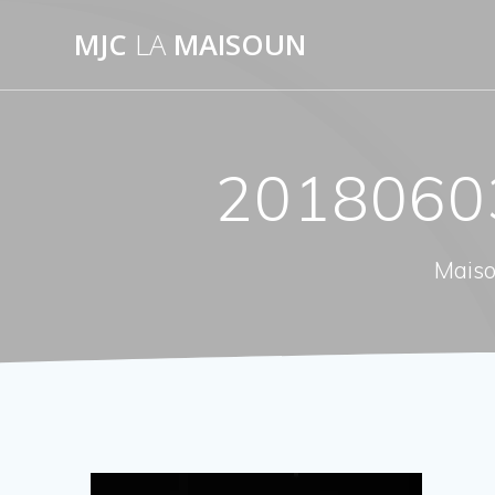
Passer
MJC
LA
MAISOUN
au
contenu
2018060
Maiso