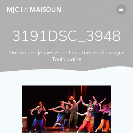
Passer
MJC
LA
MAISOUN
au
contenu
3191DSC_3948
Maison des jeunes et de la culture en Gascogne
Toulousaine