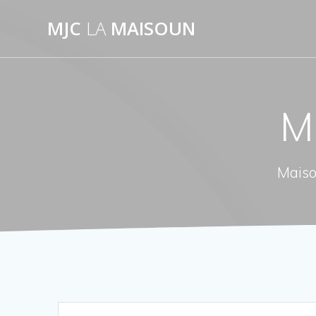
Passer
MJC
LA
MAISOUN
au
contenu
M
Maiso