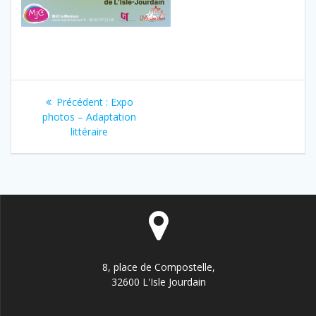
Navigation
Article
Précédent :
Expo
de
précédent
photos – Adaptation
:
littéraire
l’article
8, place de Compostelle,
32600 L'Isle Jourdain