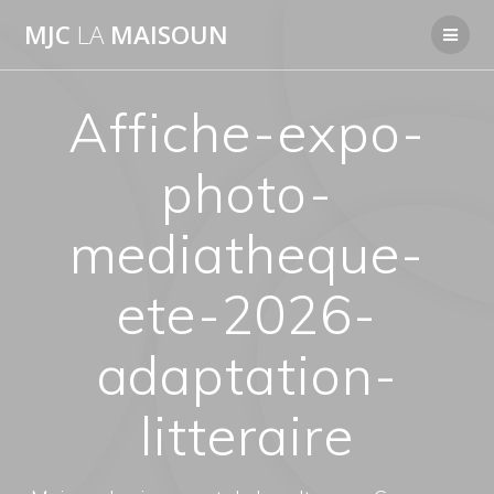
Passer
MJC
LA
MAISOUN
au
contenu
Affiche-expo-
photo-
mediatheque-
ete-2026-
adaptation-
litteraire