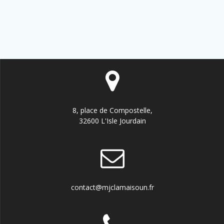
v
v
É
è
i
v
n
e
g
è
m
a
n
e
t
n
e
8, place de Compostelle,
t
i
m
32600 L'Isle Jourdain
o
e
n
n
d
t
contact@mjclamaisoun.fr
e
s