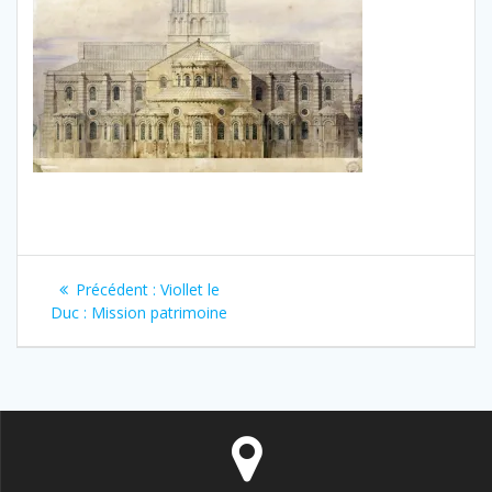
Navigation
Article
Précédent :
Viollet le
de
précédent
Duc : Mission patrimoine
:
l’article