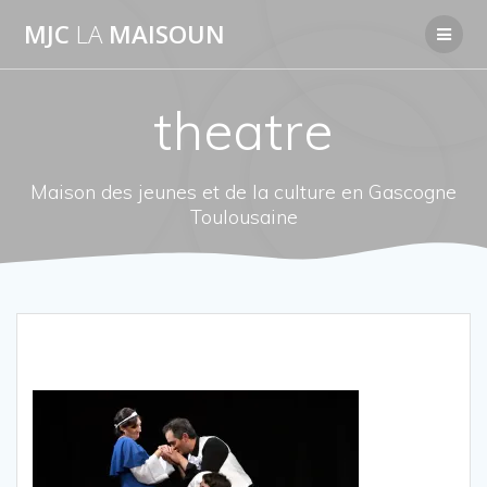
Passer
MJC
LA
MAISOUN
au
contenu
theatre
Maison des jeunes et de la culture en Gascogne
Toulousaine