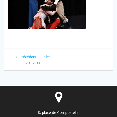
Navigation
Article
Précédent :
Sur les
de
précédent
planches
:
l’article
8, place de Compostelle,