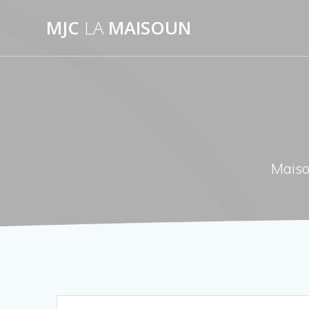
Passer
MJC
LA
MAISOUN
au
contenu
Maiso