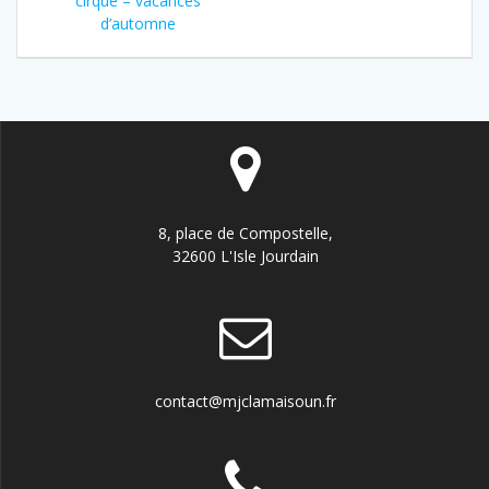
de
cirque – vacances
:
d’automne
l’article
8, place de Compostelle,
32600 L'Isle Jourdain
contact@mjclamaisoun.fr