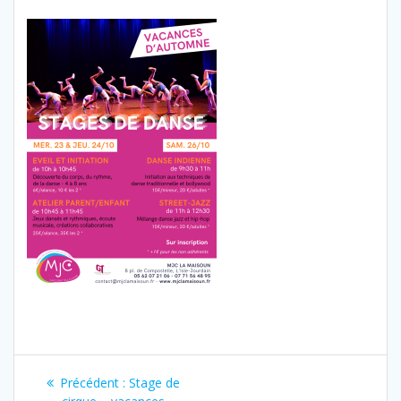
Navigation
Article
Précédent :
Stage de
précédent