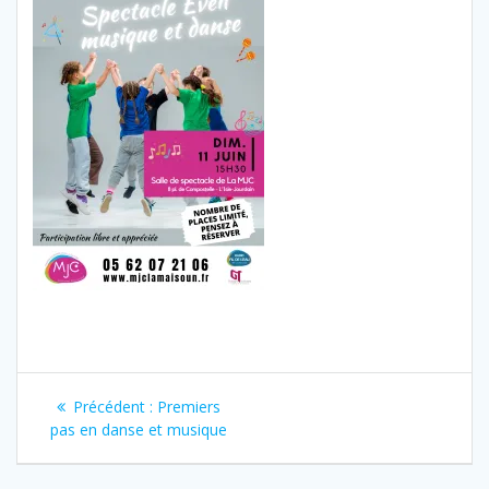
Navigation
Article
Précédent :
Premiers
de
précédent
pas en danse et musique
:
l’article