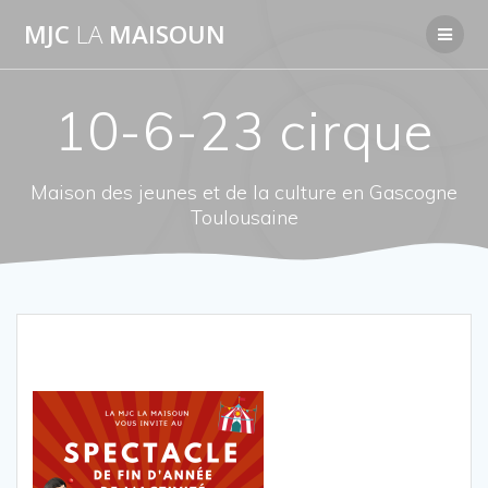
Passer
MJC
LA
MAISOUN
au
contenu
10-6-23 cirque
Maison des jeunes et de la culture en Gascogne
Toulousaine