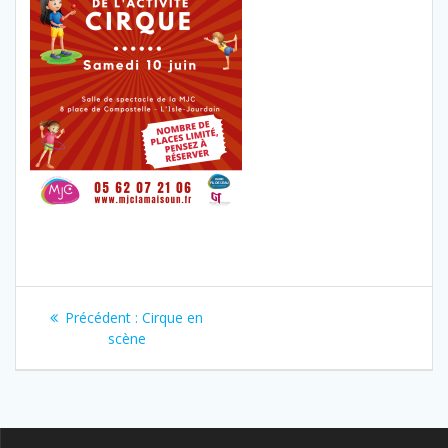
Navigation
Article
Précédent :
Cirque en
de
précédent
scène
:
l’article