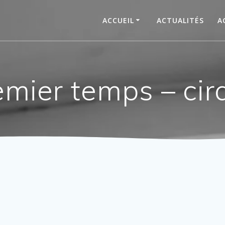
ACCUEIL
ACTUALITÉS
A
emier temps – cir