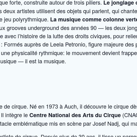
e forte, construite autour de trois piliers.
Le jonglage
deux artistes utilisent des objets qui parlent, qui chante
de jeu polyrythmique.
La musique comme colonne vert
aux grooves underground des années 90 — les deux jongl
vec l’histoire de la lutte des droits civiques, pour relie
: Formés auprès de Leela Petronio, figure majeure des p
 une physicalité rythmique: le mouvement devient frappe,
 musique — il est la musique.
ste de cirque. Né en 1973 à Auch, il découvre le cirque d
 Il intègre le
(CNAC
Centre National des Arts du Cirque
ctacle emblématique mis en scène par Josef Nadj, qui ma
artiste de cirque. Depuis plus de 30 ans, il tisse un parco