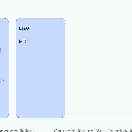
LIEU
MJC
e
ais
 paysages italiens
Cours d’histoire de l’Art – En voir de 