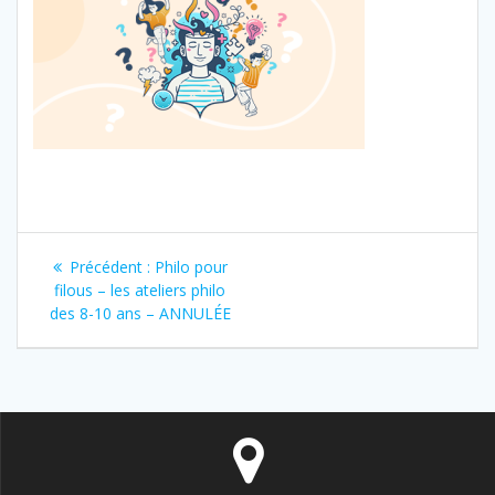
Navigation
Article
Précédent :
Philo pour
de
précédent
filous – les ateliers philo
:
des 8-10 ans – ANNULÉE
l’article