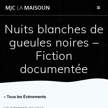
Passer
MJC
LA
MAISOUN
au
contenu
Nuits blanches de
gueules noires –
Fiction
documentée
« Tous les Évènements
Cet évènement est passé.