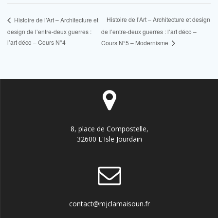
Histoire de l’Art – Architecture et design
Histoire de l’Art – Architecture et
design de l’entre-deux guerres :
de l’entre-deux guerres : l’art déco –
l’art déco – Cours N°4
Cours N°5 – Modernisme
8, place de Compostelle,
32600 L'Isle Jourdain
contact@mjclamaisoun.fr