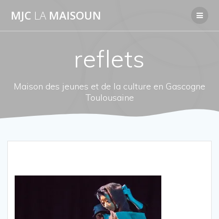
Passer
MJC
LA
MAISOUN
au
contenu
reflets
Maison des jeunes et de la culture en Gascogne
Toulousaine