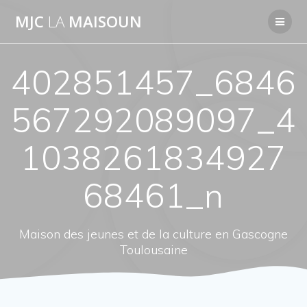
Passer
MJC
LA
MAISOUN
au
contenu
402851457_6846
567292089097_4
1038261834927
68461_n
Maison des jeunes et de la culture en Gascogne
Toulousaine