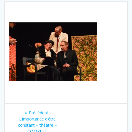
Navigation
Article
Précédent :
de
précédent
L’importance d’être
:
constant – théâtre –
COMPLET