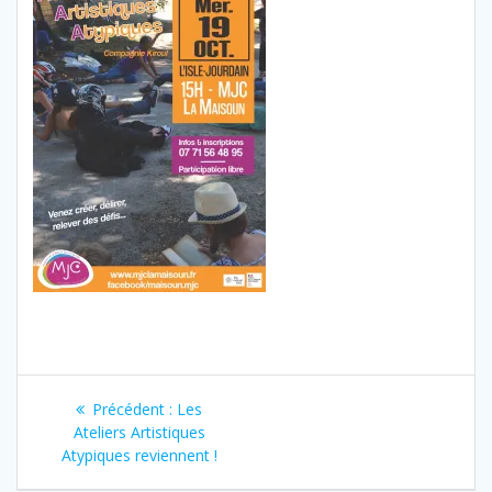
Navigation
Article
Précédent :
Les
de
précédent
Ateliers Artistiques
:
Atypiques reviennent !
l’article