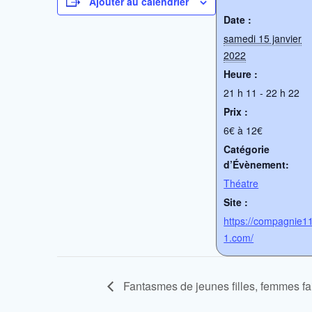
Ajouter au calendrier
Date :
samedi 15 janvier
2022
Heure :
21 h 11 - 22 h 22
Prix :
6€ à 12€
Catégorie
d’Évènement:
Théatre
Site :
https://compagnie1
1.com/
Fantasmes de jeunes filles, femmes fa