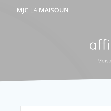
Passer
MJC
LA
MAISOUN
au
contenu
aff
Maiso