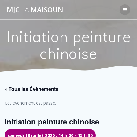
Passer
MJC
LA
MAISOUN
au
contenu
Initiation peinture
chinoise
« Tous les Évènements
Cet évènement est passé.
Initiation peinture chinoise
samedi 18 juillet 2020 : 14 h 00
-
15 h 30