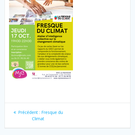
Navigation
Article
Précédent :
Fresque du
de
précédent
Climat
:
l’article