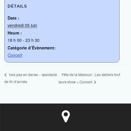
DÉTAILS
Date :
vendredi 05 juin
Heure :
18 h 00 - 23 h 30
Catégorie d’Évènement:
Concert
Fête de la Maisoun : Les ateliers font
1ers pas en danse – spectacle
de fin d’année
leurs show + Concert