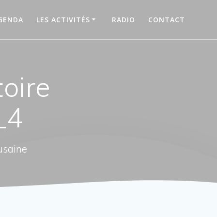
GENDA
LES ACTIVITÉS
RADIO
CONTACT
toire
_4
usaine