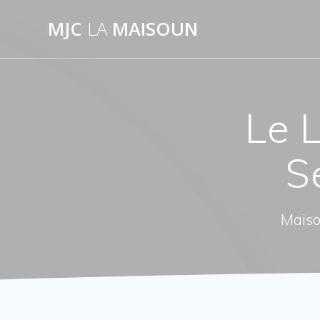
Passer
MJC
LA
MAISOUN
au
contenu
Le L
S
Maiso