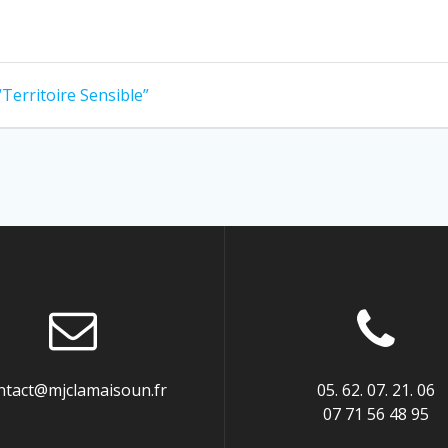
Territoire Sensible”
ntact@mjclamaisoun.fr
05. 62. 07. 21. 06
07 71 56 48 95