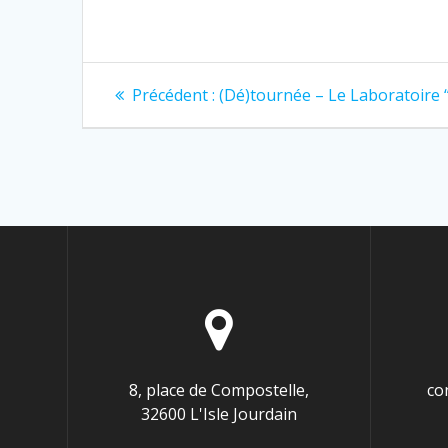
Navigation
Article
Précédent :
(Dé)tournée – Le Laboratoire “
précédent
de
:
l’article
8, place de Compostelle,
co
32600 L'Isle Jourdain