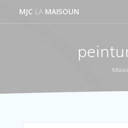
Passer
MJC
LA
MAISOUN
au
contenu
peintu
Maiso