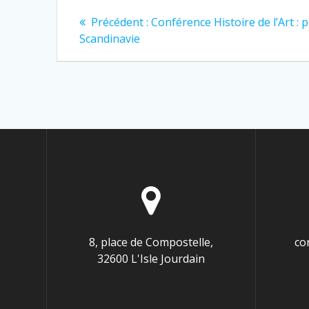
Navigation
Article
Précédent :
Conférence Histoire de l’Art :
précédent
de
Scandinavie
:
l’article
8, place de Compostelle,
co
32600 L'Isle Jourdain