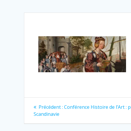
Navigation
Article
Précédent :
Conférence Histoire de l’Art :
précédent
de
Scandinavie
: