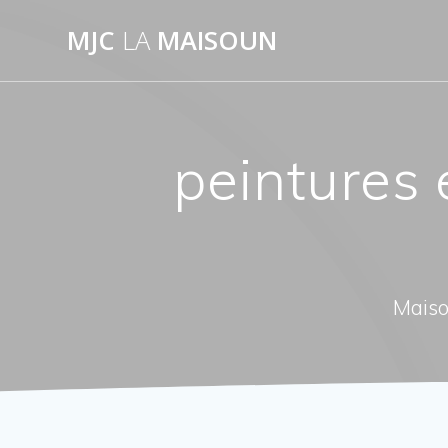
Passer
MJC
LA
MAISOUN
au
contenu
peintures 
Maiso