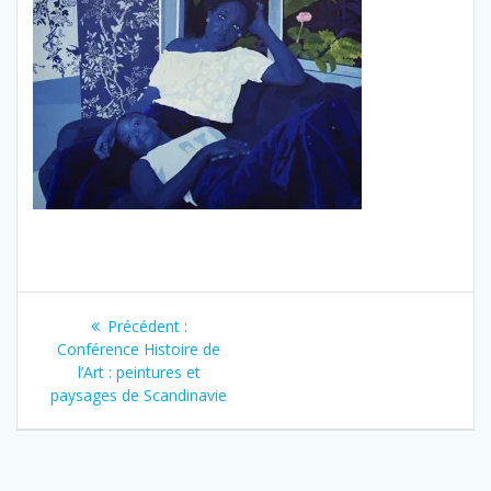
Navigation
Article
Précédent :
de
précédent
Conférence Histoire de
:
l’Art : peintures et
l’article
paysages de Scandinavie