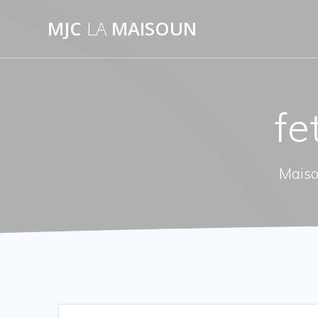
Passer
MJC
LA
MAISOUN
au
contenu
fe
Maiso