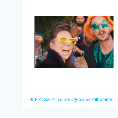
Navigation
Article
Précédent :
Le Bourgeois Gentilhomme – 
précédent
de
: