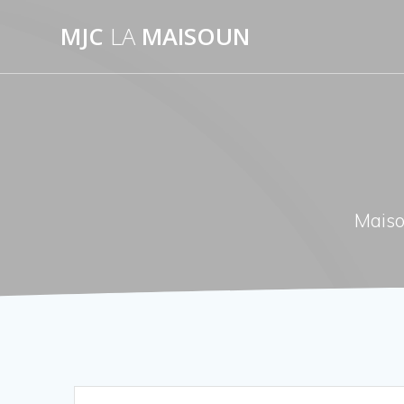
Passer
MJC
LA
MAISOUN
au
contenu
Maiso