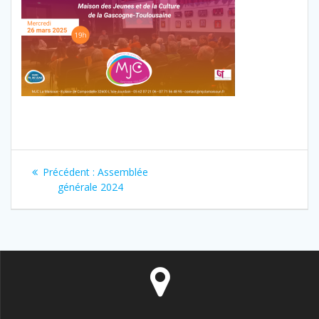
Navigation
Article
Précédent :
Assemblée
de
précédent
générale 2024
:
l’article