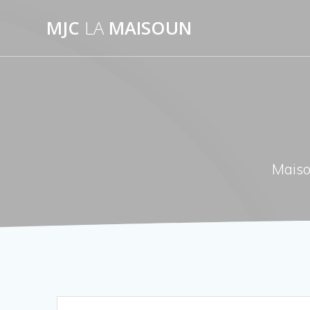
Passer
MJC
LA
MAISOUN
au
contenu
Maiso