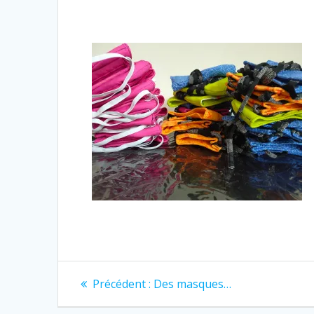
Navigation
Article
Précédent :
Des masques…
précédent
de